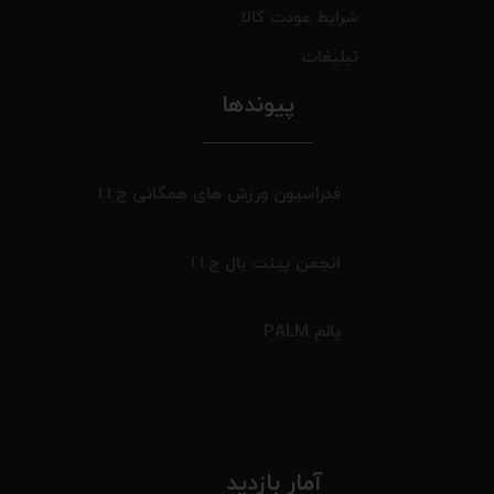
شرایط عودت کالا
تبلیغات
پیوندها
فدراسیون ورزش های همگانی ج.ا.ا
انجمن پینت بال ج.ا.ا
پالم PALM
آمار بازدید