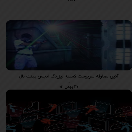
آئین معارفه سرپرست کمیته لیزرتگ انجمن پینت بال
...
۳۰ بهمن ۰۳