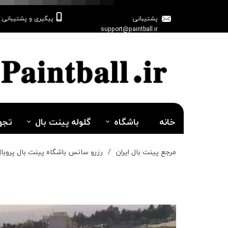
پشتیبانی:
پیگیری و پشتیبانی: 09128345105
support@paintball.ir
خانه
باشگاه
گلوله پینت بال
تجه
مرجع پینت بال ایران
رزرو سانس باشگاه پینت بال پروبال یک جعبه 2000 عددی گلوله برای 10 نفر