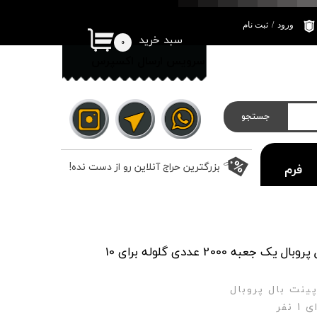
ورود
/
ثبت نام
سبد خرید
۰
حساب کاربری من
سرویس ارسال اکسپرس
تغییر گذر واژه
سفارشات
جستجو
خروج از حساب
کاربری
بزرگترین حراج آنلاین رو از دست نده!
فرم
رزرو سانس باشگاه پینت بال پروبال یک جعبه 2000 عددی گلوله برای 10
ینت بال پروبال